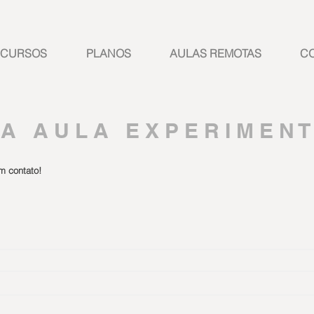
CURSOS
PLANOS
AULAS REMOTAS
C
A A U L A E X P E R I M E N T
m contato!