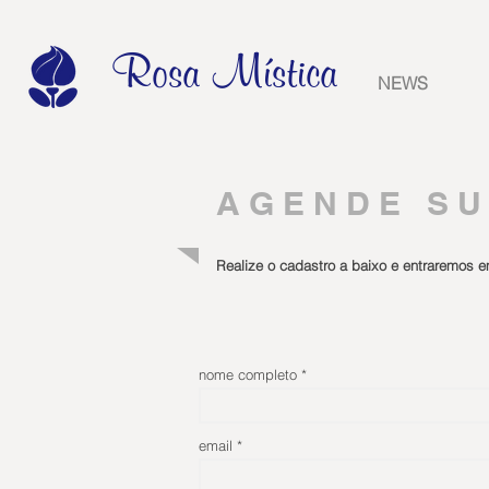
Rosa Mística
NEWS
A G E N D E S U 
Realize o cadastro a baixo e entraremos e
nome completo
email